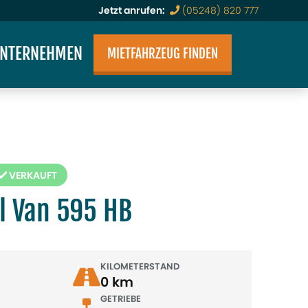
Jetzt anrufen:
(05248) 820 777
NTERNEHMEN
MIETFAHRZEUG FINDEN
VERKAUFT
l Van 595 HB
KILOMETERSTAND
0 km
GETRIEBE