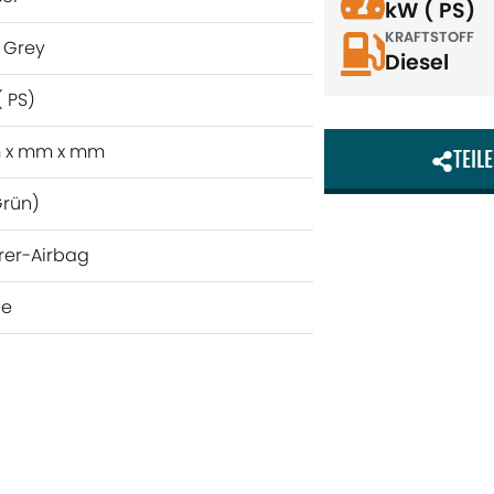
kW ( PS)
KRAFTSTOFF
n Grey
Diesel
( PS)
 x mm x mm
TEIL
Grün)
rer-Airbag
ne