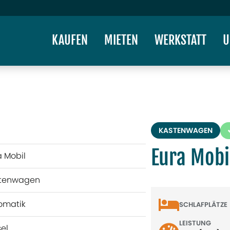
KAUFEN
MIETEN
WERKSTATT
U
KASTENWAGEN
Eura Mobi
a Mobil
tenwagen
omatik
SCHLAFPLÄTZE
LEISTUNG
sel