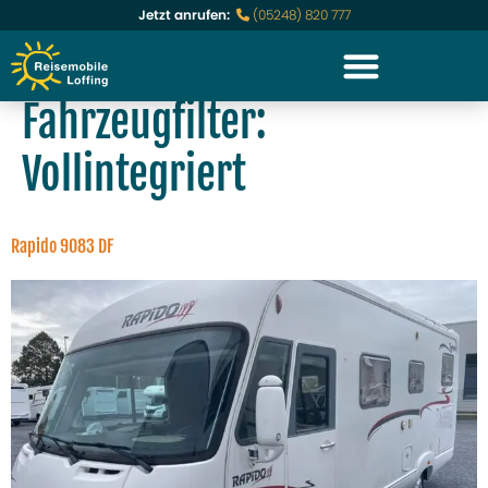
Jetzt anrufen:
(05248) 820 777
Fahrzeugfilter:
Vollintegriert
Rapido 9083 DF